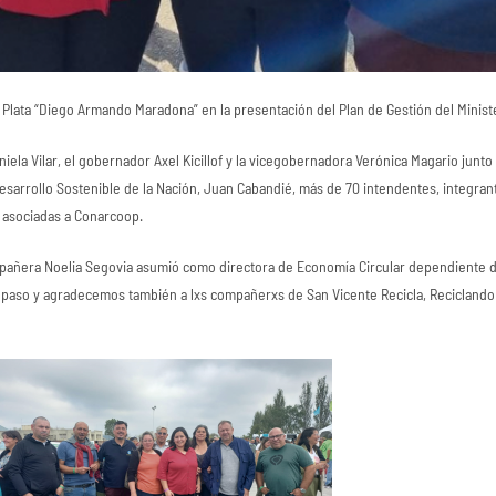
 Plata “Diego Armando Maradona” en la presentación del Plan de Gestión del Minis
niela Vilar, el gobernador Axel Kicillof y la vicegobernadora Verónica Magario junto
Desarrollo Sostenible de la Nación, Juan Cabandié, más de 70 intendentes, integra
s asociadas a Conarcoop.
añera Noelia Segovia asumió como directora de Economía Circular dependiente del
e paso y agradecemos también a lxs compañerxs de San Vicente Recicla, Recicland