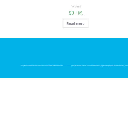
Perchas
$
0
+ IVA
Read more
Crazy Time revoluciona el casino en vivo con sus emocionantes bonificaciones como
Crazy Coin Flip
y multiplicadores de hasta 20.000x, convirtiéndose en el juego favorito que puedes dominar con nuestra guía 